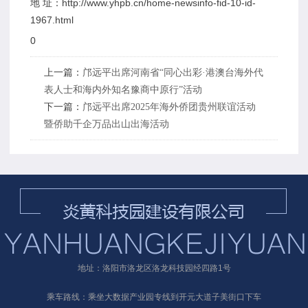
地 址：http://www.yhpb.cn/home-newsinfo-fid-10-id-
1967.html
0
上一篇：
邝远平出席河南省“同心出彩·港澳台海外代
表人士和海内外知名豫商中原行”活动
下一篇：
邝远平出席2025年海外侨团贵州联谊活动
暨侨助千企万品出山出海活动
地址：洛阳市洛龙区洛龙科技园经四路1号
乘车路线：乘坐大数据产业园专线到开元大道子美街口下车