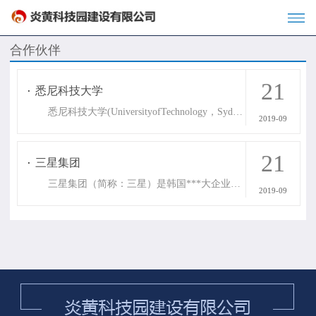
合作伙伴
21
悉尼科技大学
悉尼科技大学(UniversityofTechnology，Sydney)是目前澳大利亚***大的综合性政府公立大学之一，在澳洲各高校各项指标评估中名列前茅。 澳大利亚悉尼科技大学被誉为澳大利亚***受尊敬的大学之一，其成功之处在于学校的课程采取面向行业应用和研究的方式，科学而又切合实际地将理论知识和***技能相结合，并且通过和行业及商界领袖的紧密联系，不断地保持着课程的实用性和先进性，....
2019-09
21
三星集团
三星集团（简称：三星）是韩国***大企业，同时也是一家大型跨国企业集团，三星集团包括众多的国际下属企业，旗下子公司有：三星电子、三星物产、三星生命、三星航空、三星人寿保险等等，业务涉及电子、金融、机械、化学等众多领域。 三星中央空调是三星集团的的产品之一，而创新是三星业务永续发展的关键所在。随着新技术的不断推出，保持良好的竞争力在当今数码时代至关重要。此外，还需要不断探索新的市场方向，通....
2019-09